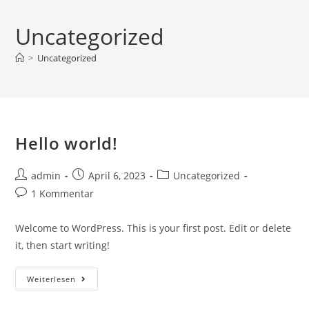
Uncategorized
>
Uncategorized
Hello world!
Beitrags-
Beitrag
Beitrags-
admin
April 6, 2023
Uncategorized
Autor:
veröffentlicht:
Kategorie:
Beitrags-
1 Kommentar
Kommentare:
Welcome to WordPress. This is your first post. Edit or delete
it, then start writing!
Hello
Weiterlesen
World!