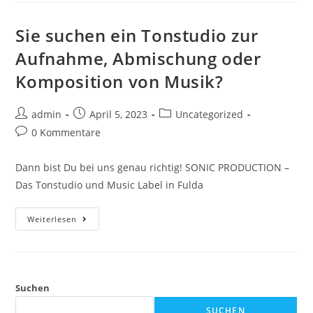
Sie suchen ein Tonstudio zur
Aufnahme, Abmischung oder
Komposition von Musik?
Beitrags-
Beitrag
Beitrags-
admin
April 5, 2023
Uncategorized
Autor:
veröffentlicht:
Kategorie:
Beitrags-
0 Kommentare
Kommentare:
Dann bist Du bei uns genau richtig! SONIC PRODUCTION –
Das Tonstudio und Music Label in Fulda
Sie
Weiterlesen
Suchen
Ein
Tonstudio
Zur
Aufnahme,
Abmischung
Oder
Suchen
Komposition
Von
SUCHEN